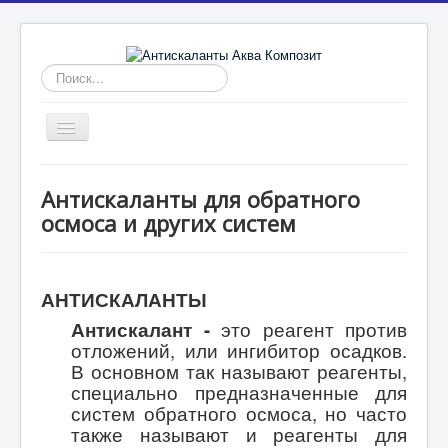
Искать...
Включить/
выключить
навигацию
Главная
Антискаланты для обратного
Антискаланты
осмоса и других систем
Промывка мембран
Ингибиторы отложений
АНТИСКАЛАНТЫ
Реагенты для водоподготовки
Антискалант -
это реагент против
Статьи
отложений, или ингибитор осадков.
В основном так называют реагенты,
специально предназначенные для
систем обратного осмоса, но часто
также называют и реагенты для