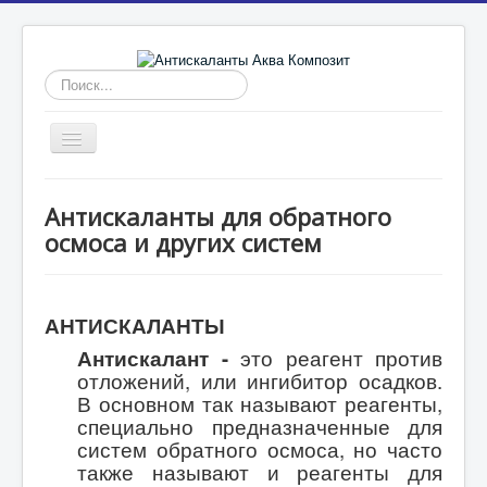
Искать...
Включить/
выключить
навигацию
Главная
Антискаланты для обратного
Антискаланты
осмоса и других систем
Промывка мембран
Ингибиторы отложений
АНТИСКАЛАНТЫ
Реагенты для водоподготовки
Антискалант -
это реагент против
Статьи
отложений, или ингибитор осадков.
В основном так называют реагенты,
специально предназначенные для
систем обратного осмоса, но часто
также называют и реагенты для