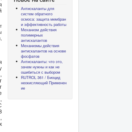
я
Антискаланты для
й
систем обратного
осмоса: защита мембран
и эффективность работы
т
Механизм действия
ы
полимерных
,
антискалантов
Механизмы действия
антискалантов на основе
фосфатов
я
Антискаланты: что это,
у
зачем нужны и как не
ошибиться с выбором
,
RUTROL 361 / Биоцид
т
неокисляющий Применен
т
ие
е
,
С
8
,
к