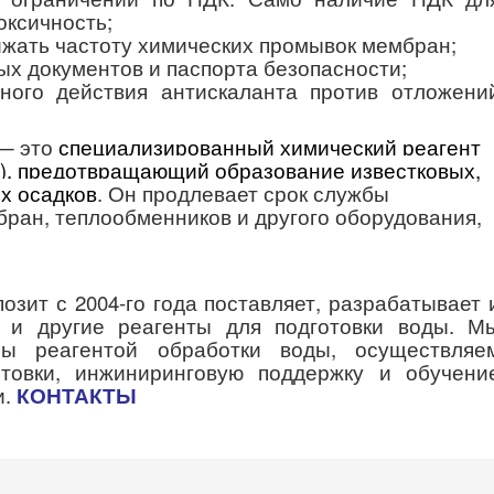
оксичность;
ижать частоту химических промывок мембран;
х документов и паспорта безопасности;
ного действия антискаланта против отложени
— это
специализированный химический реагент
), предотвращающий образование известковых,
х осадков
. О
н продлевает срок службы
ран, теплообменников и другого оборудования,
зит с 2004-го года поставляет, разрабатывает 
ы и другие реагенты для подготовки воды. М
мы реагентой обработки воды, осуществляе
отовки, инжиниринговую поддержку и обучени
и.
КОНТАКТЫ