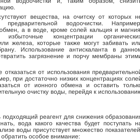
ьной водоочистки и, таким образом, снизит
ацию.
сутствуют вещества, на очитску от которых н
а предварительной водоочистки. Например
бмен, а в воде, кроме солей кальция и магния
е избыточные концентрации органически
или железа, которые также могут забивать ил
рану. Использование антискаланта в данно
отвратить загрязнение и порчу мембраны этим
е отказаться от использования предварительно
мер, при достаточно низких концентрациях соле
азаться от ионного обмена и оставить тольк
тельную очистку воды, перейдя к использовани
ь подходящий реагент для снижения образовани
нать, вода какого качества будет поступать н
ализе воды присутствует множество показателей
т обратить особое внимание: