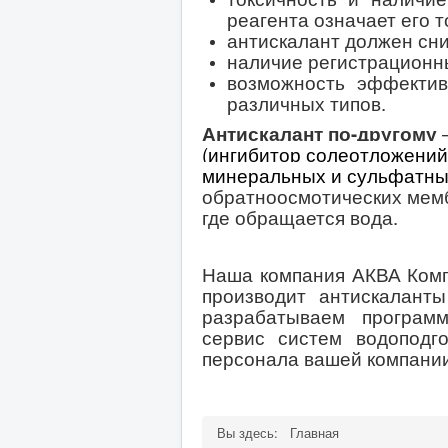
реагента означает его т
антискалант должен сн
наличие регистрационны
возможность эффектив
различных типов.
Антискалант по-другому
(ингибитор солеотложений
минеральных и сульфатны
обратноосмотических мемб
где обращается вода.
Наша компания АКВА Компо
производит антискалант
разрабатываем програм
сервис систем водоподг
персонала вашей компани
Вы здесь:
Главная