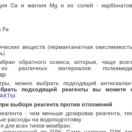
ция Ca и магния Mg и их солей - карбонатов
 Fe
ических веществ (перманганатная окисляемость
ь)
мбран обратного осмоса, которые, чаще всег
з различных материалов: полиамида
др.
тры, можно выбрать подходящий антискалан
обрать подходящий реагенты вы можете 
АКТЫ
при выборе реагента против отложений
еагента - чем меньше дозировка реагента, те
е расходы на водоподготовку
я для всех типов мембран;
е ограничений по ПДК. Само наличие ПДК дл