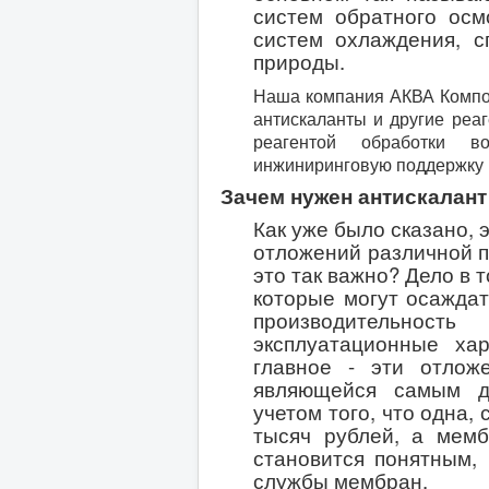
систем обратного осм
систем охлаждения, 
природы.
Наша компания АКВА Компози
антискаланты и другие реа
реагентой обработки в
инжиниринговую поддержку 
Зачем нужен антискалант
Как уже было сказано,
отложений различной 
это так важно? Дело в 
которые могут осаждат
производительнос
эксплуатационные ха
главное - эти отлож
являющейся самым д
учетом того, что одна,
тысяч рублей, а мемб
становится понятным,
службы мембран.