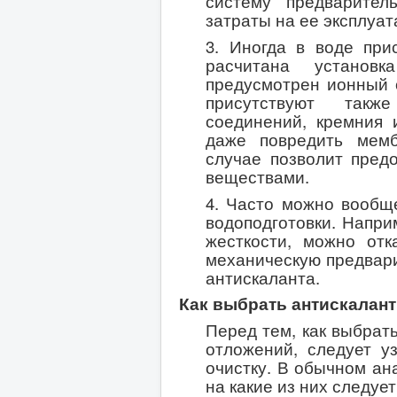
систему предварител
затраты на ее эксплуат
3. Иногда в воде при
расчитана установк
предусмотрен ионный о
присутствуют такж
соединений, кремния 
даже повредить мемб
случае позволит пред
веществами.
4. Часто можно вообщ
водоподготовки. Напри
жесткости, можно отк
механическую предвари
антискаланта.
Как выбрать антискалант
Перед тем, как выбрат
отложений, следует уз
очистку. В обычном ан
на какие из них следуе