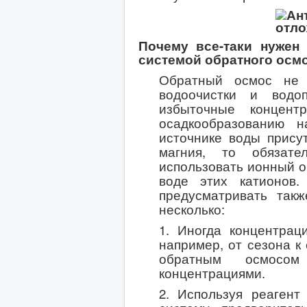
Почему все-таки нужен 
системой обратного осм
Обратный осмос не и
водоочистки и водо
избыточные концент
осадкообразованию 
источнике воды прису
магния, то обязате
использовать и
онны
й 
воде этих катионов.
предусматривать так
несколько:
1. Иногда концентрац
например, от сезона к
обратным осмосом
концентрациями.
2. Используя реагент