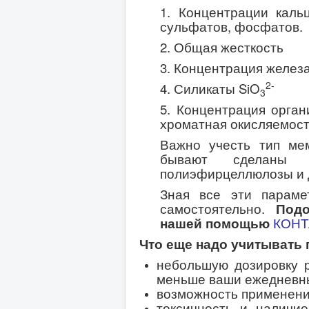
1. Концентрации каль
сульфатов, фосфатов.
2. Общая жесткость
3. Концентрация железа
2-
4. Силикаты SiO
3
5. Концентрация орган
хроматная окисляемост
Важно учесть тип ме
бывают сделаны и
полиэфирцеллюлозы и 
Зная все эти параме
самостоятельно.
Под
нашей помощью
КОНТ
Что еще надо учитывать 
небольшую дозировку р
меньше ваши ежедневны
возможность применени
токсичность и наличи