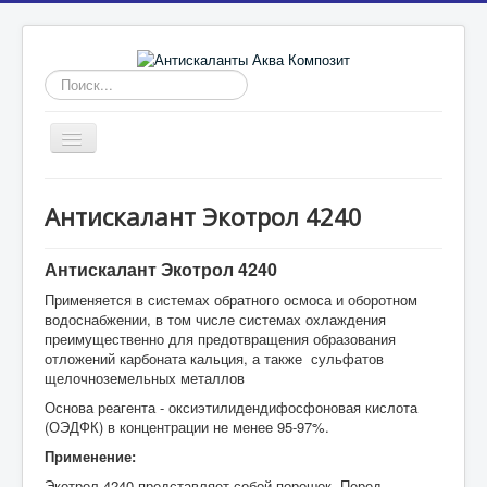
Искать...
Включить/
выключить
навигацию
Главная
Антискалант Экотрол 4240
Антискаланты
Промывка мембран
Антискалант Экотрол 4240
Применяется в системах обратного осмоса и оборотном
Ингибиторы отложений
водоснабжении, в том числе системах охлаждения
преимущественно для предотвращения образования
Реагенты для водоподготовки
отложений карбоната кальция, а также сульфатов
Статьи
щелочноземельных металлов
Основа реагента - оксиэтилидендифосфоновая кислота
(ОЭДФК) в концентрации не менее 95-97%.
Применение:
Экотрол 4240 представляет собой порошок. Перед