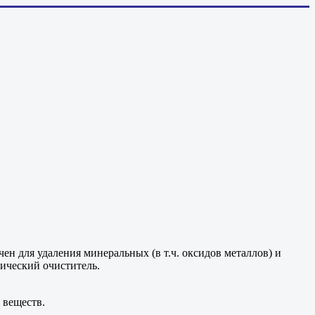
н для удаления минеральных (в т.ч. оксидов металлов) и
тический очиститель.
 веществ.