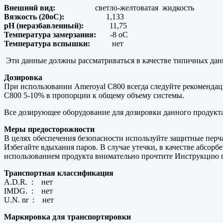
Внешний вид:
светло-желтоватая жидкость
Вязкость (20оС):
1,133
pH (неразбавленный):
11,75
Температура замерзания:
-8 оС
Температура вспышки:
нет
Эти данные должны рассматриваться в качестве типичных дан
Дозировка
При использовании Ameroyal C800 всегда следуйте рекомендац
C800 5-10% в пропорции к общему объему системы.
Все дозирующее оборудование для дозировки данного продукт
Меры предосторожности
В целях обеспечения безопасности используйте защитные перча
Избегайте вдыхания паров. В случае утечки, в качестве абсор
использованием продукта внимательно прочтите Инструкцию 
Транспортная классификация
A.D.R. : нет
IMDG. : нет
U.N. nr : нет
Маркировка для транспортировки