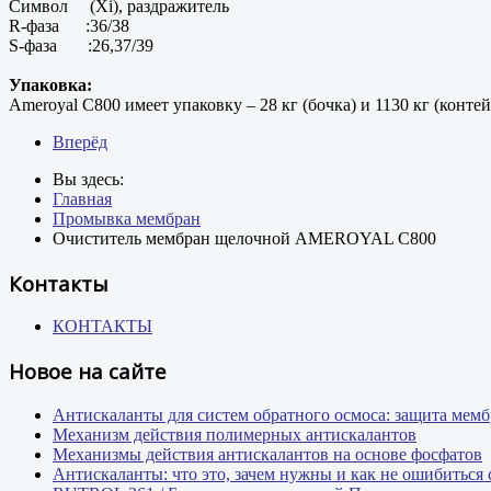
Символ (Xi), раздражитель
R-фаза :36/38
S-фаза :26,37/39
Упаковка:
Ameroyal C800 имеет упаковку – 28 кг (бочка) и 1130 кг (контей
Вперёд
Вы здесь:
Главная
Промывка мембран
Очиститель мембран щелочной AMEROYAL C800
Контакты
КОНТАКТЫ
Новое на сайте
Антискаланты для систем обратного осмоса: защита мем
Механизм действия полимерных антискалантов
Механизмы действия антискалантов на основе фосфатов
Антискаланты: что это, зачем нужны и как не ошибиться