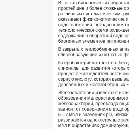
В состав биологических обраста
простейшие и более сложные о
различным систематическим гру
оказывают физико-химические и 
водоснабжения, погодно-климати
технологическая схема охлажден
содержания в оборотной воде ор
биогенных элементов интенсивно
В закрытых теплообменных аппар
слизеобразующие и нитчатые фор
К серобактериям относятся бесц
спириллы, для развития которы
процессе жизнедеятельности ок
серную кислоту, которая вызыв
деревянных и железобетонных к
Железобактерии извлекают из во
образования малорастворимого 
железобактерий, преобладающих
зависит от содержания в воде о
5—7 мг/л и значениях рН, близк
развиваются одноклеточные жел
мг/л в обрастаниях доминирующ