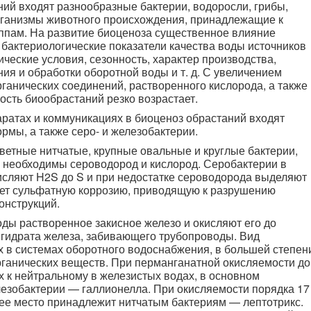
ний входят разнообразные бактерии, водоросли, грибы,
рганизмы животного происхождения, принадлежащие к
ппам. На развитие биоценоза существенное влияние
бактериологические показатели качества воды источников
ческие условия, сезонность, характер производства,
ия и обработки оборотной воды и т. д. С увеличением
ганических соединений, растворенного кислорода, а также
сть биообрастаний резко возрастает.
атах и коммуника­циях в биоценоз обрастаний входят
мы, а также серо- и железобактерии.
ветные нитчатые, крупные овальные и круглые бактерии,
х необходимы сероводород и кислород. Серобактерии в
исляют H2S до S и при недостатке сероводорода выделяют
ает сульфатную коррозию, приводящую к разрушению
онструкций.
ды растворенное закисное железо и окисляют его до
гидрата железа, забивающего трубопроводы. Вид
 в системах оборотного водоснабжения, в большей степен
рганических веществ. При перманганатной окисляемости до
их к нейтральному в железистых водах, в основном
езобактерии — галлионелла. При окисляемости порядка 17
ее место принадлежит нитчатым бактериям — лептотрикс.