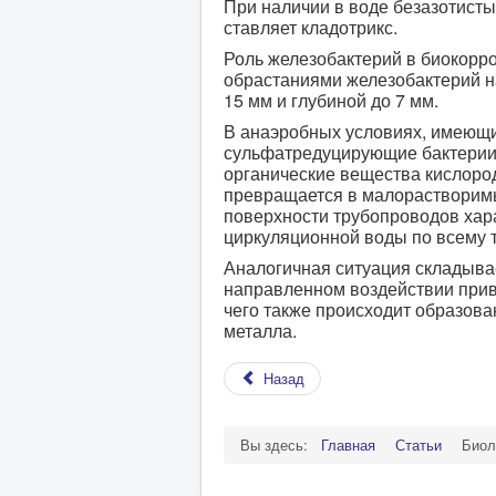
При наличии в воде безазотисты
ставляет кладотрикс.
Роль железобактерий в биокорро
обрастаниями железобактерий н
15 мм и глубиной до 7 мм.
В анаэробных условиях, имеющи
сульфатредуцирующие бактерии
органические вещества кислоро
превращается в малорастворим
поверхности трубопроводов хар
циркуляционной воды по всему т
Аналогичная ситуация складыва
направленном воздействии прив
чего также происходит образов
металла.
Назад
Вы здесь:
Главная
Статьи
Биол