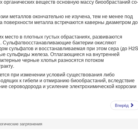
х органических веществ основную массу биообрастаний со
зии металлов окончательно не изучена, тем не менее под
а поверхности металла встречаются каверны диаметром до
х место в плотных густых обрастаниях, развиваются
. Сульфатвосстанавливающие бактерии окисляют
дом сульфатов и восстанавливаемая при этом сера (до H2S
ые сульфиды железа. Отлагающиеся на внутренней
актерные черные хлопья разносятся потоком
ракту.
ется при изменении условий существования либо
одящих к гибели и отмиранию биообрастаний, вследствие
ание сероводорода и усиление электрохимической коррозии
Вперёд
огические загрязнения