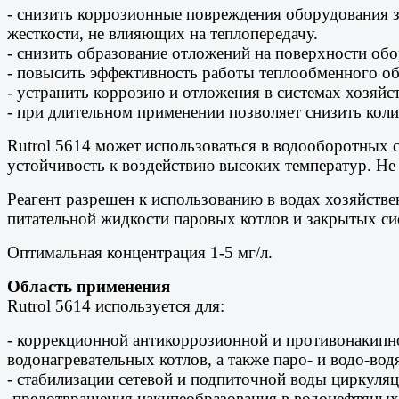
- снизить коррозионные повреждения оборудования з
жесткости, не влияющих на теплопередачу.
- снизить образование отложений на поверхности обор
- повысить эффективность работы теплообменного о
- устранить коррозию и отложения в системах хозяй
- при длительном применении позволяет снизить кол
Rutrol 5614 может использоваться в водооборотных с
устойчивость к воздействию высоких температур. Не 
Реагент разрешен к использованию в водах хозяйстве
питательной жидкости паровых котлов и закрытых си
Оптимальная концентрация 1-5 мг/л.
Область применения
Rutrol 5614 используется для:
- коррекционной антикоррозионной и противонакипн
водонагревательных котлов, а также паро- и водо-во
- стабилизации сетевой и подпиточной воды циркуля
-предотвращения накипеобразования в водонефтяны