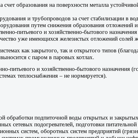
а счет образования на поверхности металла устойчиво
удования и трубопроводов за счет стабилизации в воде
борудования путем снижения образования отложений и
ственно-питьевого и хозяйственно-бытового назначени
ичество уже имеющихся железистых отложений солей ж
истемах как закрытого, так и открытого типов (благод
выносится с паром в паровых котлах.
нно-питьевого и хозяйственно-бытового назначения (го
стемах теплоснабжения – не нормируется).
ой обработки подпиточной воды открытых и закрытых 
дяных сетевых подогревателей, подготовки питательной
ционных систем, оборотных систем предприятий (грязн
х системах промышленных предприятий и добычи нефт