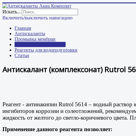
Искать...
Включить/выключить навигацию
Главная
Антискаланты
Промывка мембран
Ингибиторы отложений
Реагенты для водоподготовки
Статьи
Антискалант (комплексонат) Rutrol 5
Реагент - антинакипин Rutrol 5614 – водный раство
ингибиторов коррозии и солеотложений, рекомендуем
жидкость от желтого до светло-коричневого цвета. Пло
Применение данного реагента позволяет: